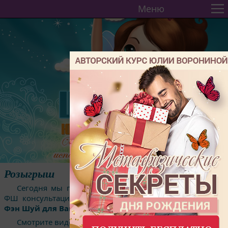
Меню
Розыгрыш
Сегодня мы приготовили для Вас видео розыгрыша
ФШ консультации среди участников курса
"36 правил
Фэн Шуй для Вашего дома".
Смотрите видео и узнайте имя Счастливчика: