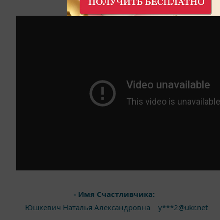
- Имя Счастливчика:
Юшкевич Наталья Александровна y***2@ukr.net