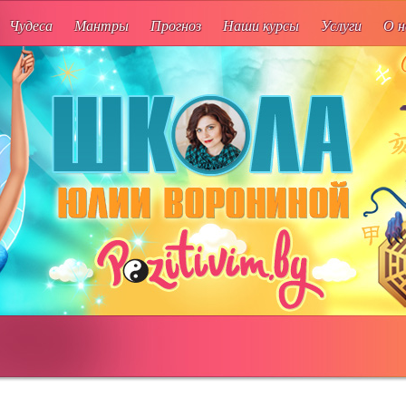
Чудеса
Мантры
Прогноз
Наши курсы
Услуги
О н